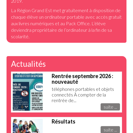
2019.
La Région Grand Est met gratuitement à disposition de
chaque élève un ordinateur portable avec accès gratuit
aux livres numériques et au Pack Office. L’élève
deviendra propriétaire de l’ordinateur à la fin de sa
scolarité.
Actualités
Rentrée septembre 2026 :
nouveauté
téléphones portables et objets
connectés À compter de la
rentrée de...
suite ...
Résultats
suite ...