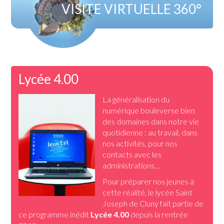
VISITE VIRTUELLE 360°
Lycée 4.00
La généralisation du
numérique bouleverse bien
des domaines dans notre vie
quotidienne : au travail, dans
nos activités, pour nos
contacts avec les
administrations…
Pour préparer nos jeunes à
cette réalité, le lycée Saint
Joseph de Cluny fait partie de
ce programme inédit
Lycée 4.00
depuis la rentrée